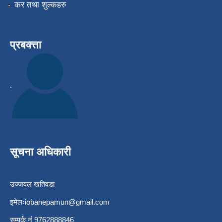
कर तथा शुल्कहरु
प्रबक्त्ता
.
सूचना अधिकारी
उज्जवल खतिवडा
इमेलः
iobanepamun@gmail.com
सम्पर्क नंं 9762888846