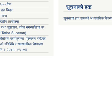
 १०० दिन
सूचनाको हक
 बृत्त चित्र
र गान)
सूचनाको हक सम्बन्धी अध्यावधिक विवर
्देशीय
आ
योजना
ती तथा सुशासन, बनेपा नगरपालिका का
iti Tatha Susasan)
रतिविम्ब कार्यक्रममा प्रसारण गरिएको
कको गतिबिधि र समसामयिक विषयसंग
क्रम । २०७५।०५।०४