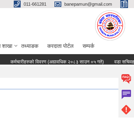
011-661281
banepamun@gmail.com
त शाखा
तथ्याङक
करदाता पोर्टल
सम्पर्क
कर्मचारीहरुको विवरण (अद्यावधिक २०८३ साउन ०५ गते)
वडा सचिवहरु