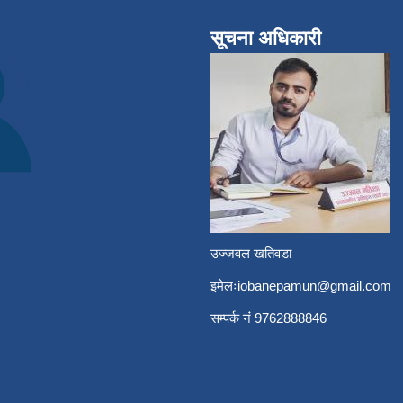
सूचना अधिकारी
उज्जवल खतिवडा
इमेलः
iobanepamun@gmail.com
सम्पर्क नंं 9762888846