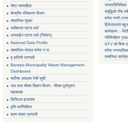
जनप्रतिनिधिका
चेष्टा साप्ताहिक
समृद्धिको पाँच वर्ष
केन्द्रीय पंजिकरण विभाग
बनेपा नगरी (नग
सामाजिक सुरक्षा
हिलेजलजले बहुउद
व्यक्तिगत घटना दर्ता
कार्यक्रम :- नि
अनलाईन घटना दर्ता (निवेदन)
गतिविधीहरु (N
National Data Profile
NTV को विम्ब प्
सामाजिक संजाल बनेपा न.पा.
बनेपा नगरपालि
सम्बन्धित
कार्य
इ हाजिरी प्रणाली
Banepa Municipality Waste Management
Dashboard
सर्वोच्च अदालत पेसी सूची
जल तथा मौसम विज्ञान विभाग - मौसम पूर्वानुमान
महाशाखा
डिजिटल इजलास
वृत्ति मार्गनिर्देशन
श्रम संसार प्रणाली