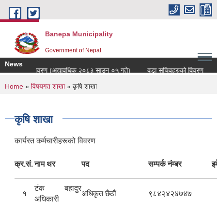
Skip to main content
Banepa Municipality
Government of Nepal
News
्मचारीहरुको विवरण (अद्यावधिक २०८३ साउन ०५ गते)
वडा सचिवहरुको विवरण
You are here
Home
»
विषयगत शाखा
» कृषि शाखा
कृषि शाखा
कार्यरत कर्मचारीहरूको विवरण
क्र.सं.
नाम थर
पद
सम्पर्क नंम्बर
इ
टंक बहादुर
१
अधिकृत छैठौं
९८४२४२४७४७
अधिकारी