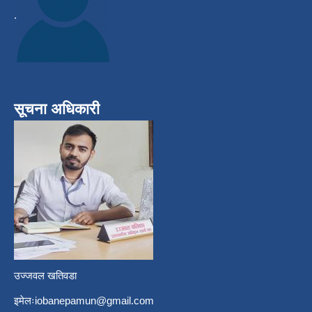
.
सूचना अधिकारी
उज्जवल खतिवडा
इमेलः
iobanepamun@gmail.com