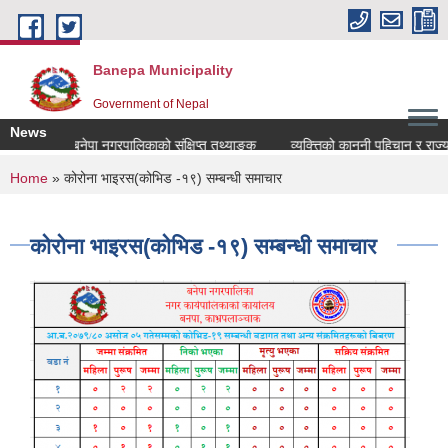
Skip to main content
Banepa Municipality
Government of Nepal
News
बनेपा नगरपालिकाको संक्षिप्त तथ्याङ्क
व्यक्त्तिको कानुनी पहिचान र राज्यबाट प्रवाह ह
You are here
Home
» कोरोना भाइरस(कोभिड -१९) सम्बन्धी समाचार
कोरोना भाइरस(कोभिड -१९) सम्बन्धी समाचार