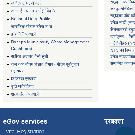
समृद्ध नगरपालिक
व्यक्तिगत घटना दर्ता
जनप्रतिनिधिका
अनलाईन घटना दर्ता (निवेदन)
समृद्धिको पाँच वर्ष
National Data Profile
बनेपा नगरी (नग
सामाजिक संजाल बनेपा न.पा.
हिलेजलजले बहुउद
इ हाजिरी प्रणाली
कार्यक्रम :- नि
Banepa Municipality Waste Management
गतिविधीहरु (N
Dashboard
NTV को विम्ब प्
सर्वोच्च अदालत पेसी सूची
बनेपा नगरपालि
सम्बन्धित
कार्य
जल तथा मौसम विज्ञान विभाग - मौसम पूर्वानुमान
महाशाखा
डिजिटल इजलास
वृत्ति मार्गनिर्देशन
श्रम संसार प्रणाली
eGov services
प्रबक्त्ता
Vital Registration