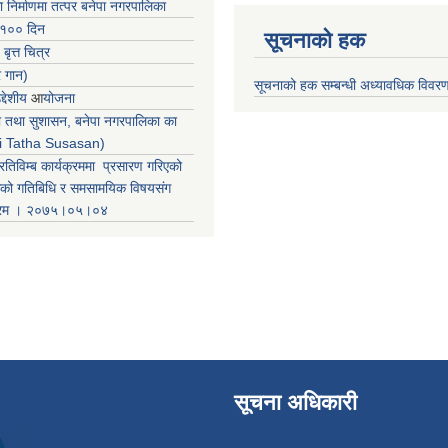
ा निर्माणमा तत्पर बनेपा नगरपालिका
 १०० दिन
सूचनाको हक
 बृत्त चित्र
र गान)
सूचनाको हक सम्बन्धी अध्यावधिक विवर
्देशीय
आ
योजना
ती तथा सुशासन, बनेपा नगरपालिका का
iti Tatha Susasan)
रतिविम्ब कार्यक्रममा प्रसारण गरिएको
कको गतिबिधि र समसामयिक विषयसंग
क्रम । २०७५।०५।०४
सूचना अधिकारी