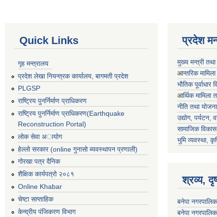
Quick Links
प्रदेश म
मुख्य मन्त्री तथ
गृह मन्त्रालय
आ
न्तरिक मामिला
प्रदेश लेखा नियन्त्रक कार्यालय, बागमती प्रदेश
भाैतिक पूर्वाधार
PLGSP
आ
र्थिक मामिला 
राष्ट्रिय पुनर्निर्माण प्राधिकरण
नीति तथा योजना
राष्ट्रिय पुनर्निर्माण प्राधिकरण(Earthquake
उद्योग, पर्यटन,
Reconstruction Portal)
सामाजिक विकास 
लोक सेवा अायोग
भुमि व्यवस्था, कृ
हेल्लो सरकार (online गुनासो ब्यवस्थापन प्रणाली)
गोरखा पत्र दैनिक
शैक्षिक कार्यपत्रो २०८१
श्रव्य, द
Online Khabar
चेष्टा साप्ताहिक
बनेपा नगरपालिक
केन्द्रीय पंजिकरण विभाग
बनेपा नगरपालिक