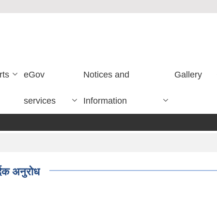
rts
eGov
Notices and
Gallery
services
Information
दिक अनुरोध