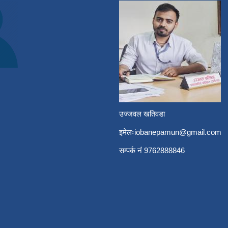
उज्जवल खतिवडा
इमेलः
iobanepamun@gmail.com
सम्पर्क नंं 9762888846