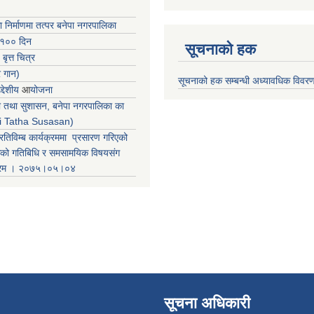
ा निर्माणमा तत्पर बनेपा नगरपालिका
 १०० दिन
सूचनाको हक
 बृत्त चित्र
र गान)
सूचनाको हक सम्बन्धी अध्यावधिक विवर
्देशीय
आ
योजना
ती तथा सुशासन, बनेपा नगरपालिका का
iti Tatha Susasan)
रतिविम्ब कार्यक्रममा प्रसारण गरिएको
कको गतिबिधि र समसामयिक विषयसंग
क्रम । २०७५।०५।०४
सूचना अधिकारी