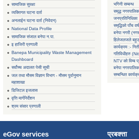
भगिनी सम्बन्ध
सामाजिक सुरक्षा
समृद्ध नगरपालिक
व्यक्तिगत घटना दर्ता
जनप्रतिनिधिका
अनलाईन घटना दर्ता (निवेदन)
समृद्धिको पाँच वर्ष
National Data Profile
बनेपा नगरी (नग
सामाजिक संजाल बनेपा न.पा.
हिलेजलजले बहुउद
इ हाजिरी प्रणाली
कार्यक्रम :- नि
Banepa Municipality Waste Management
गतिविधीहरु (N
Dashboard
NTV को विम्ब प्
सर्वोच्च अदालत पेसी सूची
बनेपा नगरपालि
सम्बन्धित
कार्य
जल तथा मौसम विज्ञान विभाग - मौसम पूर्वानुमान
महाशाखा
डिजिटल इजलास
वृत्ति मार्गनिर्देशन
श्रम संसार प्रणाली
eGov services
प्रबक्त्ता