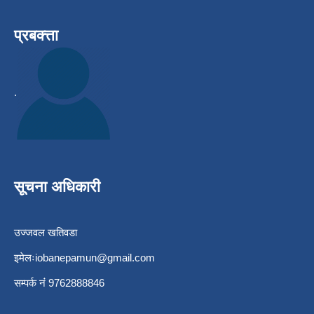
प्रबक्त्ता
.
सूचना अधिकारी
उज्जवल खतिवडा
इमेलः
iobanepamun@gmail.com
सम्पर्क नंं 9762888846