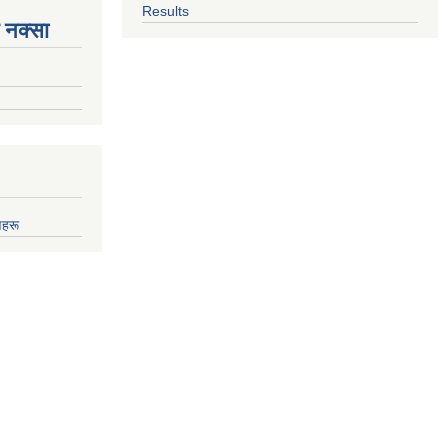
Results
 नक्सा
णहरू