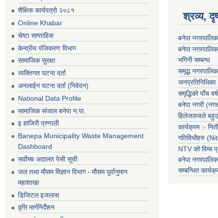
शैक्षिक कार्यपत्रो २०८१
श्रव्य, द
Online Khabar
चेष्टा साप्ताहिक
बनेपा नगरपालिक
केन्द्रीय पंजिकरण विभाग
बनेपा नगरपालिक
भगिनी सम्बन्ध
सामाजिक सुरक्षा
समृद्ध नगरपालिक
व्यक्तिगत घटना दर्ता
जनप्रतिनिधिका
अनलाईन घटना दर्ता (निवेदन)
समृद्धिको पाँच वर्ष
National Data Profile
बनेपा नगरी (नग
सामाजिक संजाल बनेपा न.पा.
हिलेजलजले बहुउद
इ हाजिरी प्रणाली
कार्यक्रम :- नि
Banepa Municipality Waste Management
गतिविधीहरु (N
Dashboard
NTV को विम्ब प्
सर्वोच्च अदालत पेसी सूची
बनेपा नगरपालि
सम्बन्धित
कार्य
जल तथा मौसम विज्ञान विभाग - मौसम पूर्वानुमान
महाशाखा
डिजिटल इजलास
वृत्ति मार्गनिर्देशन