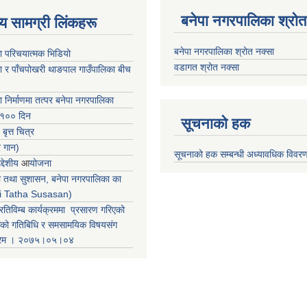
बनेपा नगरपालिका श्रोत
ृष्य सामग्री लिंकहरू
बनेपा नगरपालिका श्रोत नक्सा
ा परिचयात्मक भिडियो
वडागत श्रोत नक्सा
ा र पाँचपोखरी थाङपाल गाउँपालिका बीच
ा निर्माणमा तत्पर बनेपा नगरपालिका
 १०० दिन
सूचनाको हक
 बृत्त चित्र
र गान)
सूचनाको हक सम्बन्धी अध्यावधिक विवर
्देशीय
आ
योजना
ती तथा सुशासन, बनेपा नगरपालिका का
iti Tatha Susasan)
रतिविम्ब कार्यक्रममा प्रसारण गरिएको
कको गतिबिधि र समसामयिक विषयसंग
क्रम । २०७५।०५।०४