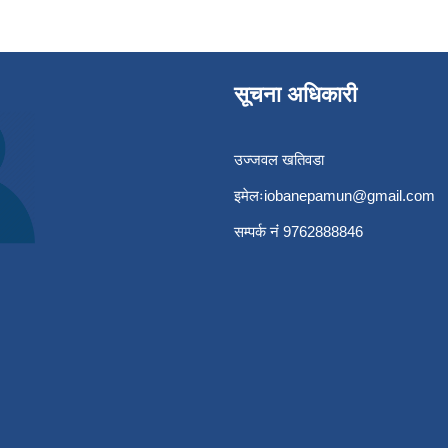
सूचना अधिकारी
उज्जवल खतिवडा
इमेलः
iobanepamun@gmail.com
सम्पर्क नंं 9762888846