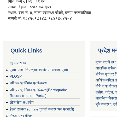
मिति २०७५।०६।१९ गते
समयः बिहान १०:०० बजे देखि
स्थानः वडा नं. ४, नाला स्वास्थ्य चाैकी, बनेपा नगरपालिका
सम्पर्क नं. ९८४१०९७६४७, ९८४१४०४१५४
Quick Links
प्रदेश म
मुख्य मन्त्री तथ
गृह मन्त्रालय
आ
न्तरिक मामिला
प्रदेश लेखा नियन्त्रक कार्यालय, बागमती प्रदेश
भाैतिक पूर्वाधार
PLGSP
आ
र्थिक मामिला 
राष्ट्रिय पुनर्निर्माण प्राधिकरण
नीति तथा योजना
राष्ट्रिय पुनर्निर्माण प्राधिकरण(Earthquake
उद्योग, पर्यटन,
Reconstruction Portal)
सामाजिक विकास 
लोक सेवा अायोग
भुमि व्यवस्था, कृ
हेल्लो सरकार (online गुनासो ब्यवस्थापन प्रणाली)
गोरखा पत्र दैनिक