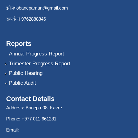
इमेलः
iobanepamun@gmail.com
सम्पर्क नंं 9762888846
Reports
Annual Progress Report
Trimester Progress Report
Public Hearing
Public Audit
Contact Details
Address: Banepa-08, Kavre
Phone: +977 011-661281
Email: