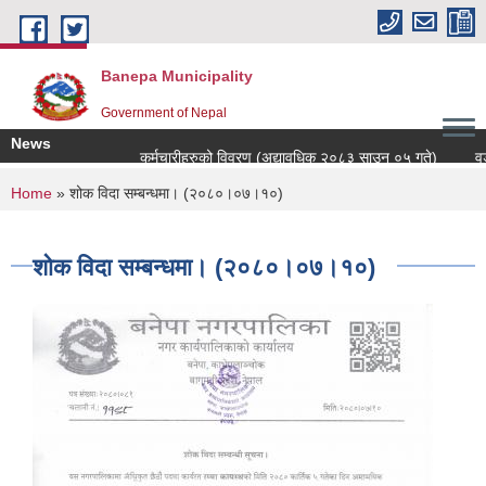
Skip to main content
Banepa Municipality
Government of Nepal
News
कर्मचारीहरुको विवरण (अद्यावधिक २०८३ साउन ०५ गते)
वडा
You are here
Home
» शोक विदा सम्बन्धमा। (२०८०।०७।१०)
शोक विदा सम्बन्धमा। (२०८०।०७।१०)