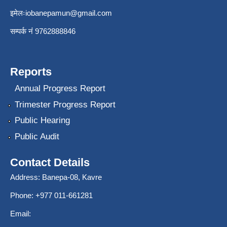
इमेलः
iobanepamun@gmail.com
सम्पर्क नंं 9762888846
Reports
Annual Progress Report
Trimester Progress Report
Public Hearing
Public Audit
Contact Details
Address: Banepa-08, Kavre
Phone: +977 011-661281
Email: