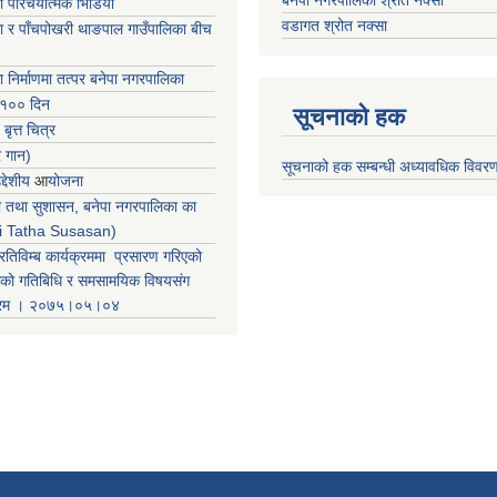
बनेपा नगरपालिका श्रोत नक्सा
ा परिचयात्मक भिडियो
वडागत श्रोत नक्सा
ा र पाँचपोखरी थाङपाल गाउँपालिका बीच
ा निर्माणमा तत्पर बनेपा नगरपालिका
 १०० दिन
सूचनाको हक
 बृत्त चित्र
र गान)
सूचनाको हक सम्बन्धी अध्यावधिक विवर
्देशीय
आ
योजना
ती तथा सुशासन, बनेपा नगरपालिका का
iti Tatha Susasan)
रतिविम्ब कार्यक्रममा प्रसारण गरिएको
कको गतिबिधि र समसामयिक विषयसंग
क्रम । २०७५।०५।०४