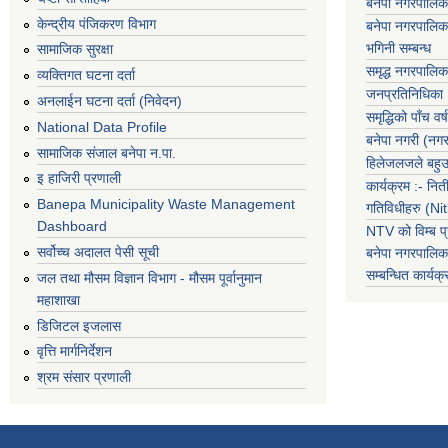
बनेपा नगरपालिक
केन्द्रीय पंजिकरण विभाग
बनेपा नगरपालिक
भगिनी सम्बन्ध
सामाजिक सुरक्षा
समृद्ध नगरपालिक
व्यक्तिगत घटना दर्ता
जनप्रतिनिधिका
अनलाईन घटना दर्ता (निवेदन)
समृद्धिको पाँच वर्ष
National Data Profile
बनेपा नगरी (नग
सामाजिक संजाल बनेपा न.पा.
हिलेजलजले बहुउद
इ हाजिरी प्रणाली
कार्यक्रम :- नि
Banepa Municipality Waste Management
गतिविधीहरु (N
Dashboard
NTV को विम्ब प्
सर्वोच्च अदालत पेसी सूची
बनेपा नगरपालि
सम्बन्धित
कार्य
जल तथा मौसम विज्ञान विभाग - मौसम पूर्वानुमान
महाशाखा
डिजिटल इजलास
वृत्ति मार्गनिर्देशन
श्रम संसार प्रणाली