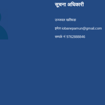
सूचना अधिकारी
उज्जवल खतिवडा
इमेलः
iobanepamun@gmail.com
सम्पर्क नंं 9762888846