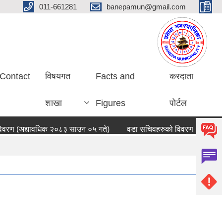
011-661281
banepamun@gmail.com
Contact
विषयगत
Facts and
करदाता
शाखा
Figures
पोर्टल
वरण (अद्यावधिक २०८३ साउन ०५ गते)
वडा सचिवहरुको विवरण
बनेपा 