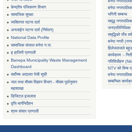
बनेपा नगरपालिक
केन्द्रीय पंजिकरण विभाग
बनेपा नगरपालिक
भगिनी सम्बन्ध
सामाजिक सुरक्षा
समृद्ध नगरपालिक
व्यक्तिगत घटना दर्ता
जनप्रतिनिधिका
अनलाईन घटना दर्ता (निवेदन)
समृद्धिको पाँच वर्ष
National Data Profile
बनेपा नगरी (नग
सामाजिक संजाल बनेपा न.पा.
हिलेजलजले बहुउद
इ हाजिरी प्रणाली
कार्यक्रम :- नि
Banepa Municipality Waste Management
गतिविधीहरु (N
Dashboard
NTV को विम्ब प्
सर्वोच्च अदालत पेसी सूची
बनेपा नगरपालि
सम्बन्धित
कार्य
जल तथा मौसम विज्ञान विभाग - मौसम पूर्वानुमान
महाशाखा
डिजिटल इजलास
वृत्ति मार्गनिर्देशन
श्रम संसार प्रणाली