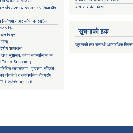
बनेपा नगरपालिका श्रोत नक्सा
ा परिचयात्मक भिडियो
वडागत श्रोत नक्सा
ा र पाँचपोखरी थाङपाल गाउँपालिका बीच
ा निर्माणमा तत्पर बनेपा नगरपालिका
 १०० दिन
सूचनाको हक
 बृत्त चित्र
र गान)
सूचनाको हक सम्बन्धी अध्यावधिक विवर
्देशीय
आ
योजना
ती तथा सुशासन, बनेपा नगरपालिका का
iti Tatha Susasan)
रतिविम्ब कार्यक्रममा प्रसारण गरिएको
कको गतिबिधि र समसामयिक विषयसंग
क्रम । २०७५।०५।०४