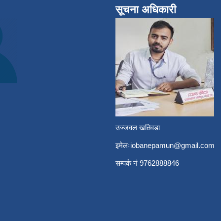
सूचना अधिकारी
उज्जवल खतिवडा
इमेलः
iobanepamun@gmail.com
सम्पर्क नंं 9762888846