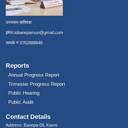
उज्जवल खतिवडा
इमेलः
iobanepamun@gmail.com
सम्पर्क नंं 9762888846
Reports
Annual Progress Report
Trimester Progress Report
Public Hearing
Public Audit
Contact Details
Address: Banepa-08, Kavre