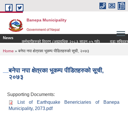
Skip to main content
Banepa Municipality
Government of Nepal
News
कर्मचारीहरुको विवरण (अद्यावधिक २०८३ साउन ०५ गते)
वडा सचिवहरुक
You are here
Home
» बनेपा न‍पा‍ क्षेत्रका भूकम्प पीडितहरुकाे सूची, २०७३
बनेपा न‍पा‍ क्षेत्रका भूकम्प पीडितहरुकाे सूची,
२०७३
Supporting Documents:
List of Earthquake Benericiaries of Banepa
Municipality, 2073.pdf