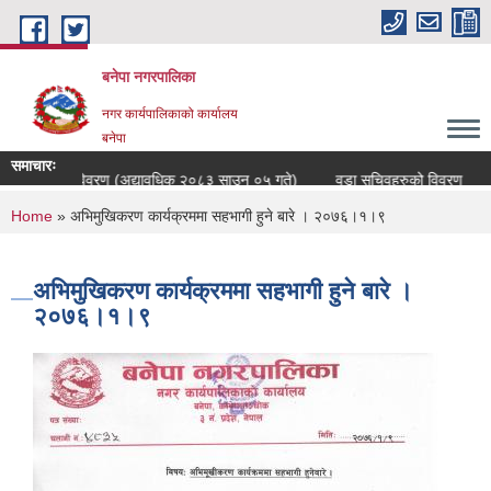
Skip to main content
बनेपा नगरपालिका
नगर कार्यपालिकाको कार्यालय
बनेपा
समाचारः
मचारीहरुको विवरण (अद्यावधिक २०८३ साउन ०५ गते)
वडा सचिवहरुको विवरण
ब
You are here
Home
» अभिमुखिकरण कार्यक्रममा सहभागी हुने बारे । २०७६।१।९
अभिमुखिकरण कार्यक्रममा सहभागी हुने बारे ।
२०७६।१।९