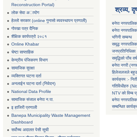
Reconstruction Portal)
श्रव्य, द
लोक सेवा अायोग
हेल्लो सरकार (online गुनासो ब्यवस्थापन प्रणाली)
बनेपा नगरपालिक
गोरखा पत्र दैनिक
बनेपा नगरपालिक
शैक्षिक कार्यपत्रो २०८१
भगिनी सम्बन्ध
समृद्ध नगरपालिक
Online Khabar
जनप्रतिनिधिका
चेष्टा साप्ताहिक
समृद्धिको पाँच वर्ष
केन्द्रीय पंजिकरण विभाग
बनेपा नगरी (नग
सामाजिक सुरक्षा
हिलेजलजले बहुउद
व्यक्तिगत घटना दर्ता
कार्यक्रम :- नि
अनलाईन घटना दर्ता (निवेदन)
गतिविधीहरु (N
National Data Profile
NTV को विम्ब प्
सामाजिक संजाल बनेपा न.पा.
बनेपा नगरपालि
सम्बन्धित
कार्य
इ हाजिरी प्रणाली
Banepa Municipality Waste Management
Dashboard
सर्वोच्च अदालत पेसी सूची