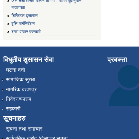
जल तथा मौसम विज्ञान विभाग - मौसम पूर्वानुमान
महाशाखा
डिजिटल इजलास
वृत्ति मार्गनिर्देशन
श्रम संसार प्रणाली
विधुतीय शुसासन सेवा
प्रबक्त्ता
घटना दर्ता
सामाजिक सुरक्षा
.
नागरिक वडापत्र
निवेदन/फाराम
सहकारी
सूचनाहरु
सूचना तथा समाचार
सार्वजनिक खरीद /बोलपत्र सूचना