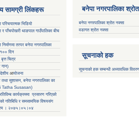
बनेपा नगरपालिका श्रोत
ृष्य सामग्री लिंकहरू
बनेपा नगरपालिका श्रोत नक्सा
ा परिचयात्मक भिडियो
वडागत श्रोत नक्सा
ा र पाँचपोखरी थाङपाल गाउँपालिका बीच
ा निर्माणमा तत्पर बनेपा नगरपालिका
 १०० दिन
सूचनाको हक
 बृत्त चित्र
र गान)
सूचनाको हक सम्बन्धी अध्यावधिक विवर
्देशीय
आ
योजना
ती तथा सुशासन, बनेपा नगरपालिका का
iti Tatha Susasan)
रतिविम्ब कार्यक्रममा प्रसारण गरिएको
कको गतिबिधि र समसामयिक विषयसंग
क्रम । २०७५।०५।०४