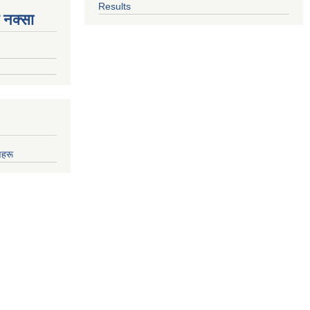
Results
 नक्सा
णहरू