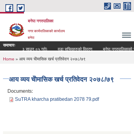
Skip to main content
बनेपा नगरपालिका
नगर कार्यपालिकाको कार्यालय
बनेपा
समाचारः
द्यावधिक २०८३ साउन ०५ गते)
वडा सचिवहरुको विवरण
बनेपा नगरपालिकाको संक्
You are here
Home
» आय व्यय चेोमासिक खर्च प्रतिवेदन २०७८/७९
आय व्यय चेोमासिक खर्च प्रतिवेदन २०७८/७९
Documents:
SuTRA kharcha pratibedan 2078 79.pdf