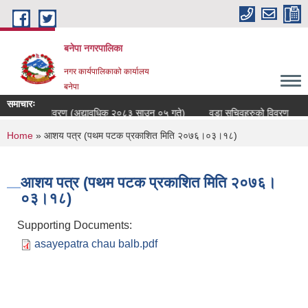
Skip to main content
बनेपा नगरपालिका
नगर कार्यपालिकाको कार्यालय
बनेपा
समाचारः
्मचारीहरुको विवरण (अद्यावधिक २०८३ साउन ०५ गते)
वडा सचिवहरुको विवरण
You are here
Home
» आशय पत्र (पथम पटक प्रकाशित मिति २०७६।०३।१८)
आशय पत्र (पथम पटक प्रकाशित मिति २०७६।
०३।१८)
Supporting Documents:
asayepatra chau balb.pdf