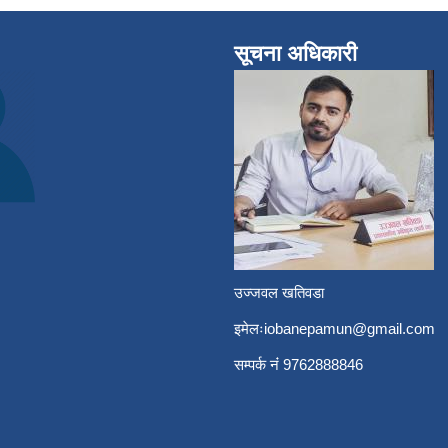
सूचना अधिकारी
उज्जवल खतिवडा
इमेलः
iobanepamun@gmail.com
सम्पर्क नंं 9762888846