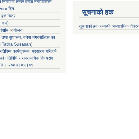
ा निर्माणमा तत्पर बनेपा नगरपालिका
 १०० दिन
सूचनाको हक
 बृत्त चित्र
र गान)
सूचनाको हक सम्बन्धी अध्यावधिक विवर
्देशीय
आ
योजना
ती तथा सुशासन, बनेपा नगरपालिका का
iti Tatha Susasan)
रतिविम्ब कार्यक्रममा प्रसारण गरिएको
कको गतिबिधि र समसामयिक विषयसंग
क्रम । २०७५।०५।०४