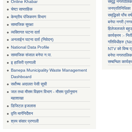
समृद्ध नगरपालिक
Online Khabar
जनप्रतिनिधिका
चेष्टा साप्ताहिक
समृद्धिको पाँच वर्ष
केन्द्रीय पंजिकरण विभाग
बनेपा नगरी (नग
सामाजिक सुरक्षा
हिलेजलजले बहुउद
व्यक्तिगत घटना दर्ता
कार्यक्रम :- नि
अनलाईन घटना दर्ता (निवेदन)
गतिविधीहरु (N
National Data Profile
NTV को विम्ब प्
सामाजिक संजाल बनेपा न.पा.
बनेपा नगरपालि
सम्बन्धित
कार्य
इ हाजिरी प्रणाली
Banepa Municipality Waste Management
Dashboard
सर्वोच्च अदालत पेसी सूची
जल तथा मौसम विज्ञान विभाग - मौसम पूर्वानुमान
महाशाखा
डिजिटल इजलास
वृत्ति मार्गनिर्देशन
श्रम संसार प्रणाली