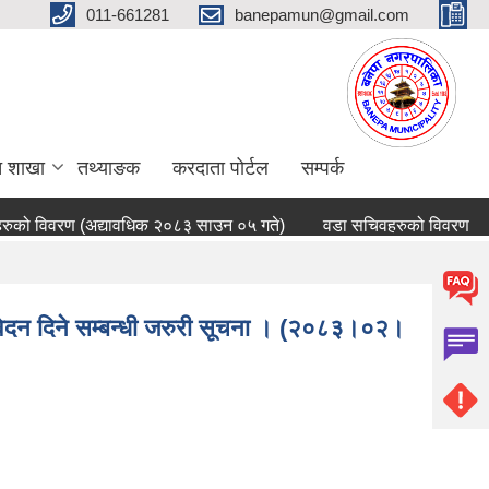
011-661281
banepamun@gmail.com
त शाखा
तथ्याङक
करदाता पोर्टल
सम्पर्क
ुको विवरण (अद्यावधिक २०८३ साउन ०५ गते)
वडा सचिवहरुको विवरण
िवेदन दिने सम्बन्धी जरुरी सूचना । (२०८३।०२।