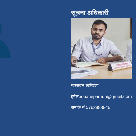
सूचना अधिकारी
उज्जवल खतिवडा
इमेलः
iobanepamun@gmail.com
सम्पर्क नंं 9762888846