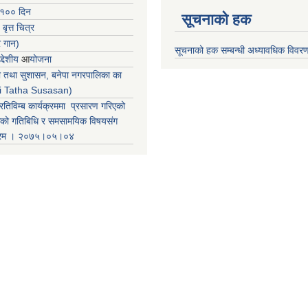
 १०० दिन
सूचनाको हक
 बृत्त चित्र
र गान)
सूचनाको हक सम्बन्धी अध्यावधिक विवर
्देशीय
आ
योजना
ती तथा सुशासन, बनेपा नगरपालिका का
iti Tatha Susasan)
रतिविम्ब कार्यक्रममा प्रसारण गरिएको
कको गतिबिधि र समसामयिक विषयसंग
क्रम । २०७५।०५।०४