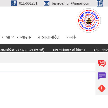
011-661281
banepamun@gmail.com
त शाखा
तथ्याङक
करदाता पोर्टल
सम्पर्क
द्यावधिक २०८३ साउन ०५ गते)
वडा सचिवहरुको विवरण
बनेपा नगरपाल