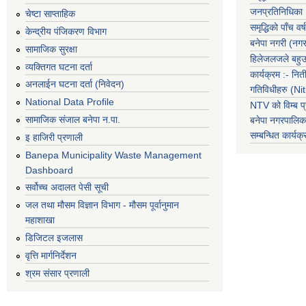
जनप्रतिनिधिका
चेष्टा साप्ताहिक
समृद्धिको पाँच वर्ष
केन्द्रीय पंजिकरण विभाग
बनेपा नगरी (नग
सामाजिक सुरक्षा
हिलेजलजले बहुउद
व्यक्तिगत घटना दर्ता
कार्यक्रम :- नि
अनलाईन घटना दर्ता (निवेदन)
गतिविधीहरु (N
National Data Profile
NTV को विम्ब प्
सामाजिक संजाल बनेपा न.पा.
बनेपा नगरपालि
सम्बन्धित
कार्य
इ हाजिरी प्रणाली
Banepa Municipality Waste Management
Dashboard
सर्वोच्च अदालत पेसी सूची
जल तथा मौसम विज्ञान विभाग - मौसम पूर्वानुमान
महाशाखा
डिजिटल इजलास
वृत्ति मार्गनिर्देशन
श्रम संसार प्रणाली