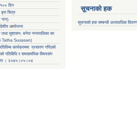
 १०० दिन
सूचनाको हक
 बृत्त चित्र
र गान)
सूचनाको हक सम्बन्धी अध्यावधिक विवर
्देशीय
आ
योजना
ती तथा सुशासन, बनेपा नगरपालिका का
iti Tatha Susasan)
रतिविम्ब कार्यक्रममा प्रसारण गरिएको
कको गतिबिधि र समसामयिक विषयसंग
क्रम । २०७५।०५।०४