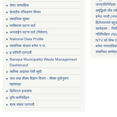
जनप्रतिनिधिका
चेष्टा साप्ताहिक
समृद्धिको पाँच वर्ष
केन्द्रीय पंजिकरण विभाग
बनेपा नगरी (नग
सामाजिक सुरक्षा
हिलेजलजले बहुउद
व्यक्तिगत घटना दर्ता
कार्यक्रम :- नि
अनलाईन घटना दर्ता (निवेदन)
गतिविधीहरु (N
National Data Profile
NTV को विम्ब प्
सामाजिक संजाल बनेपा न.पा.
बनेपा नगरपालि
सम्बन्धित
कार्य
इ हाजिरी प्रणाली
Banepa Municipality Waste Management
Dashboard
सर्वोच्च अदालत पेसी सूची
जल तथा मौसम विज्ञान विभाग - मौसम पूर्वानुमान
महाशाखा
डिजिटल इजलास
वृत्ति मार्गनिर्देशन
श्रम संसार प्रणाली