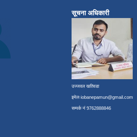
सूचना अधिकारी
उज्जवल खतिवडा
इमेलः
iobanepamun@gmail.com
सम्पर्क नंं 9762888846