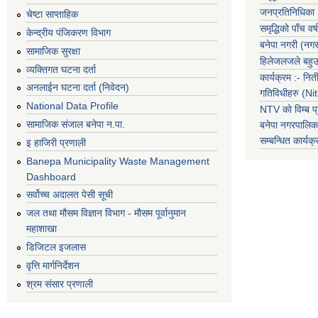
जनप्रतिनिधिका
चेष्टा साप्ताहिक
समृद्धिको पाँच वर्ष
केन्द्रीय पंजिकरण विभाग
बनेपा नगरी (नग
सामाजिक सुरक्षा
हिलेजलजले बहुउद
व्यक्तिगत घटना दर्ता
कार्यक्रम :- नि
अनलाईन घटना दर्ता (निवेदन)
गतिविधीहरु (N
National Data Profile
NTV को विम्ब प्
सामाजिक संजाल बनेपा न.पा.
बनेपा नगरपालि
सम्बन्धित
कार्य
इ हाजिरी प्रणाली
Banepa Municipality Waste Management
Dashboard
सर्वोच्च अदालत पेसी सूची
जल तथा मौसम विज्ञान विभाग - मौसम पूर्वानुमान
महाशाखा
डिजिटल इजलास
वृत्ति मार्गनिर्देशन
श्रम संसार प्रणाली