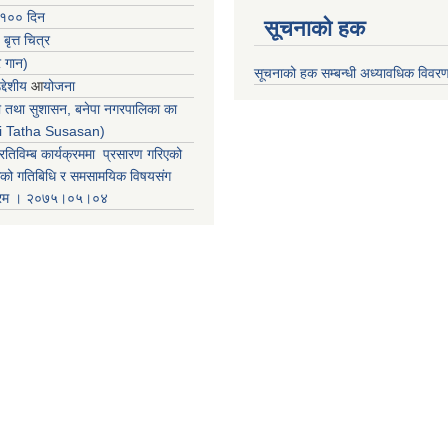
 १०० दिन
सूचनाको हक
 बृत्त चित्र
र गान)
सूचनाको हक सम्बन्धी अध्यावधिक विवर
्देशीय
आ
योजना
ती तथा सुशासन, बनेपा नगरपालिका का
iti Tatha Susasan)
रतिविम्ब कार्यक्रममा प्रसारण गरिएको
कको गतिबिधि र समसामयिक विषयसंग
क्रम । २०७५।०५।०४