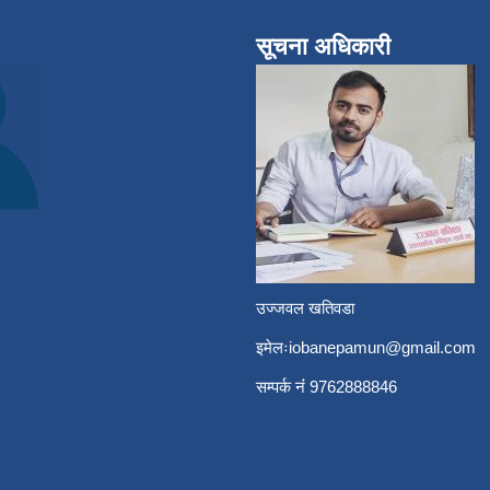
सूचना अधिकारी
उज्जवल खतिवडा
इमेलः
iobanepamun@gmail.com
सम्पर्क नंं 9762888846