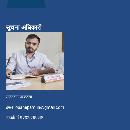
सूचना अधिकारी
उज्जवल खतिवडा
इमेलः
iobanepamun@gmail.com
सम्पर्क नंं 9762888846