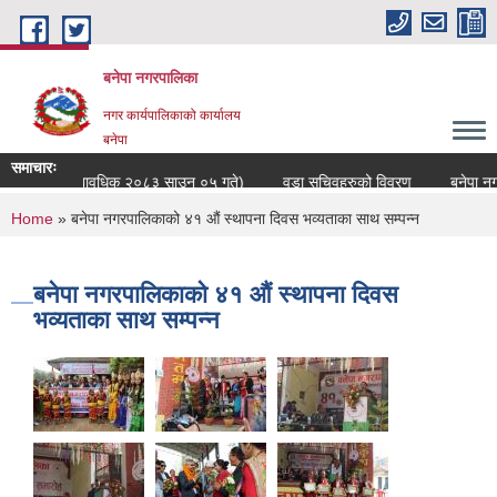
Skip to main content
बनेपा नगरपालिका
नगर कार्यपालिकाको कार्यालय
बनेपा
समाचारः
को विवरण (अद्यावधिक २०८३ साउन ०५ गते)
वडा सचिवहरुको विवरण
बनेपा नगरप
You are here
Home
» बनेपा नगरपालिकाको ४१ औं स्थापना दिवस भव्यताका साथ सम्पन्न
बनेपा नगरपालिकाको ४१ औं स्थापना दिवस
भव्यताका साथ सम्पन्न