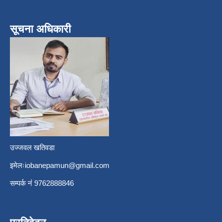
सूचना अधिकारी
उज्जवल खतिवडा
इमेलः
iobanepamun@gmail.com
सम्पर्क नंं 9762888846