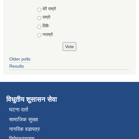
Choices
धेरै राम्रो
राम्रो
ठिकै
नराम्रो
Older polls
Results
विधुतीय शुसासन सेवा
घटना दर्ता
सामाजिक सुरक्षा
नागरिक वडापत्र
निवेदन/फाराम