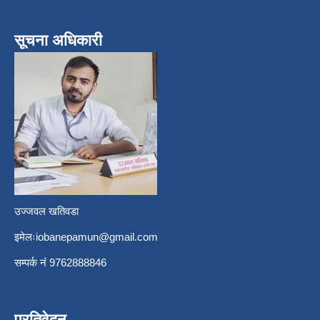
सूचना अधिकारी
उज्जवल खतिवडा
इमेलः
iobanepamun@gmail.com
सम्पर्क नंं 9762888846
प्रतिवेदन