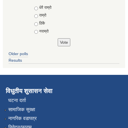
Choices
धेरै राम्रो
राम्रो
ठिकै
नराम्रो
Older polls
Results
विधुतीय शुसासन सेवा
घटना दर्ता
सामाजिक सुरक्षा
नागरिक वडापत्र
निवेदन/फाराम