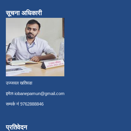
सूचना अधिकारी
उज्जवल खतिवडा
इमेलः
iobanepamun@gmail.com
सम्पर्क नंं 9762888846
प्रतिवेदन