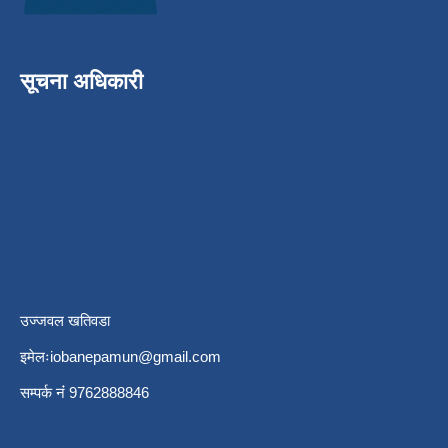
सूचना अधिकारी
उज्जवल खतिवडा
इमेलः
iobanepamun@gmail.com
सम्पर्क नंं 9762888846