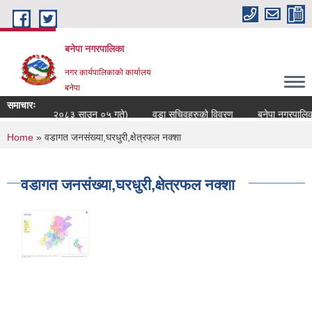
Skip to main content
बनेपा नगरपालिका
नगर कार्यपालिकाको कार्यालय
बनेपा
समाचारः
रण (अद्यावधिक २०८३ साउन ०५ गते)
वडा सचिवहरुको विवरण
बनेपा नगरपालिकाको
You are here
Home
» वडागत जनसंख्या,घरधुरी,क्षेत्रफल नक्शा
वडागत जनसंख्या,घरधुरी,क्षेत्रफल नक्शा