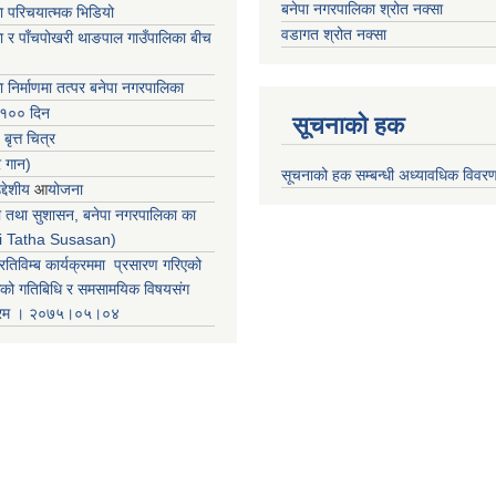
बनेपा नगरपालिका श्रोत नक्सा
ा परिचयात्मक भिडियो
वडागत श्रोत नक्सा
ा र पाँचपोखरी थाङपाल गाउँपालिका बीच
ा निर्माणमा तत्पर बनेपा नगरपालिका
 १०० दिन
सूचनाको हक
 बृत्त चित्र
र गान)
सूचनाको हक सम्बन्धी अध्यावधिक विवर
्देशीय
आ
योजना
ती तथा सुशासन, बनेपा नगरपालिका का
iti Tatha Susasan)
रतिविम्ब कार्यक्रममा प्रसारण गरिएको
कको गतिबिधि र समसामयिक विषयसंग
क्रम । २०७५।०५।०४