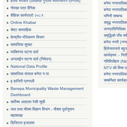
हेल्लो सरकार (online गुनासो ब्यवस्थापन प्रणाली)
बनेपा नगरपालिक
गोरखा पत्र दैनिक
बनेपा नगरपालिक
शैक्षिक कार्यपत्रो २०८१
भगिनी सम्बन्ध
समृद्ध नगरपालिक
Online Khabar
जनप्रतिनिधिका
चेष्टा साप्ताहिक
समृद्धिको पाँच वर्ष
केन्द्रीय पंजिकरण विभाग
बनेपा नगरी (नग
सामाजिक सुरक्षा
हिलेजलजले बहुउद
व्यक्तिगत घटना दर्ता
कार्यक्रम :- नि
अनलाईन घटना दर्ता (निवेदन)
गतिविधीहरु (N
National Data Profile
NTV को विम्ब प्
सामाजिक संजाल बनेपा न.पा.
बनेपा नगरपालि
सम्बन्धित
कार्य
इ हाजिरी प्रणाली
Banepa Municipality Waste Management
Dashboard
सर्वोच्च अदालत पेसी सूची
जल तथा मौसम विज्ञान विभाग - मौसम पूर्वानुमान
महाशाखा
डिजिटल इजलास