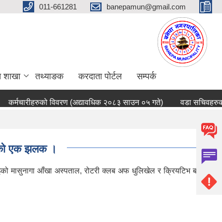
011-661281
banepamun@gmail.com
त शाखा
तथ्याङक
करदाता पोर्टल
सम्पर्क
कर्मचारीहरुको विवरण (अद्यावधिक २०८३ साउन ०५ गते)
वडा सचिवहरुको 
्रमको एक झलक ।
एर्इको मासुनागा आँखा अस्पताल, रोटरी क्लब अफ धुलिखेल र क्रियटिभ बचत्त