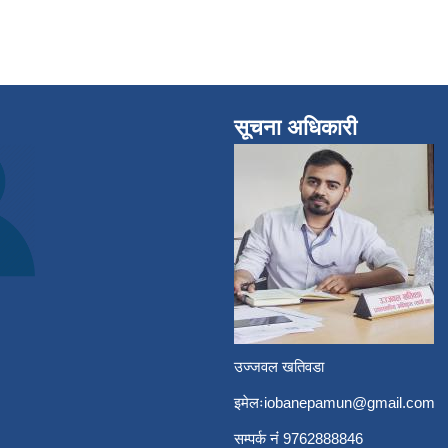
सूचना अधिकारी
उज्जवल खतिवडा
इमेलः
iobanepamun@gmail.com
सम्पर्क नंं 9762888846