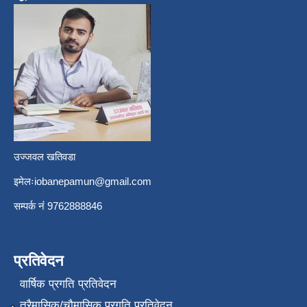
उज्जवल खतिवडा
इमेलः
iobanepamun@gmail.com
सम्पर्क नंं 9762888846
प्रतिवेदन
वार्षिक प्रगति प्रतिवेदन
त्रैमासिक/चौमासिक प्रगति प्रतिवेदन