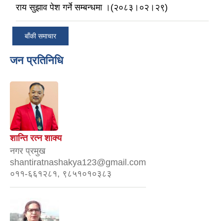
राय सुझाव पेश गर्ने सम्बन्धमा ।(२०८३।०२।२९)
बाँकी समाचार
जन प्रतिनिधि
शान्ति रत्न शाक्य
नगर प्रमुख
shantiratnashakya123@gmail.com
०११-६६१२८१, ९८५१०१०३८३