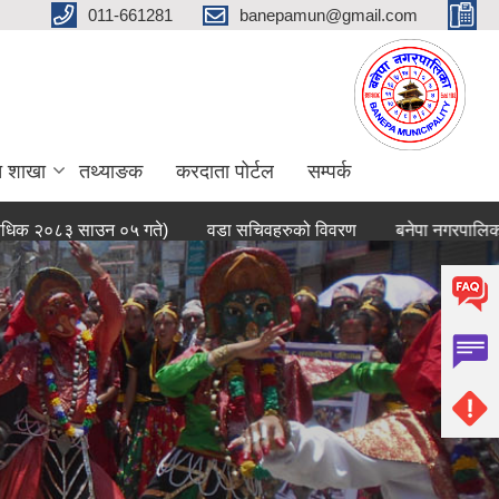
011-661281
banepamun@gmail.com
त शाखा
तथ्याङक
करदाता पोर्टल
सम्पर्क
०८३ साउन ०५ गते)
वडा सचिवहरुको विवरण
बनेपा नगरपालिकाको संक्षि
हुन्छ ।
बनेपा नगरपालिकाको वेबसाईटमा तपाईलाई स्वागत छ ।