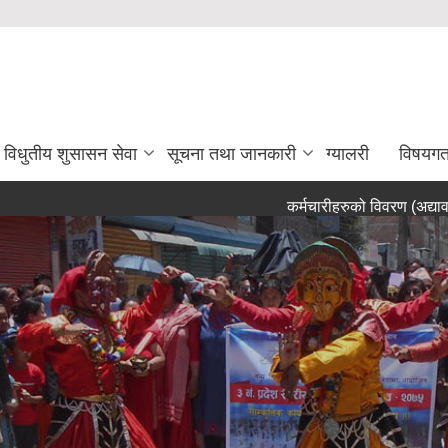
विधुतीय शुसासन सेवा
सूचना तथा जानकारी
ग्यालरी
विषयग
कर्मचारीहरुको विवरण (अद्यावधिक २
रपालिकाको वेबसाईटमा तपाईलाई स्वागत छ ।
तपार्इ नगर कार्यपालिका क्षेत्रमा CCTV Camera को निगरानीमा हुनु