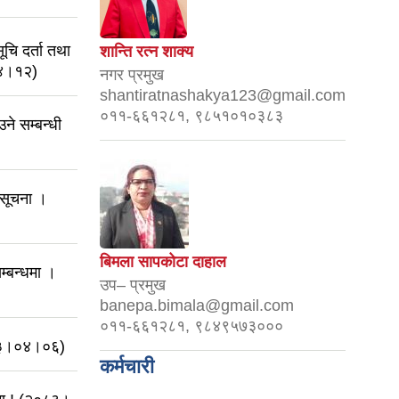
चि दर्ता तथा
शान्ति रत्न शाक्य
०४।१२)
नगर प्रमुख
shantiratnashakya123@gmail.com
०११-६६१२८१, ९८५१०१०३८३
उने सम्बन्धी
 सूचना ।
बिमला सापकोटा दाहाल
म्बन्धमा ।
उप– प्रमुख
banepa.bimala@gmail.com
०११-६६१२८१, ९८४९५७३०००
०८३।०४।०६)
कर्मचारी