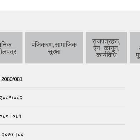
राजपत्रहरू,
बजनिक
पंजिकरण,सामाजिक
ऐन, कानून,
ोलपत्र
सुरक्षा
कार्यविधि
पु
n 2080/081
ा, २०८१/०८२
ा २०८०।०८१
चना २०७९।८०