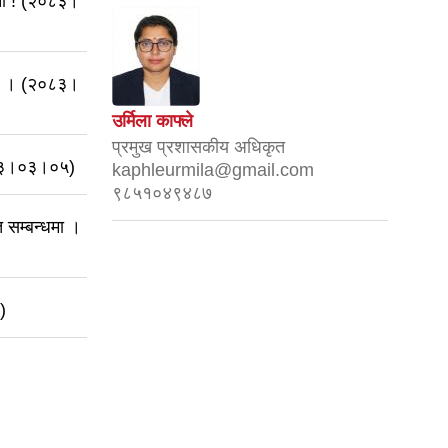
चना ! (२०८३।
्धमा । (२०८३।
उर्मिला काफ्ले
प्रमुख प्रशासकीय अधिकृत
०८३।०३।०५)
kaphleurmila@gmail.com
९८५१०४९४८७
सम्बन्धमा ।
)